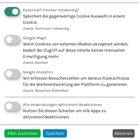
Essenziell
(immer notwendig)
Fachschule für Naturheilkunde -
Speichert die gegenwärtige Cookie Auswahl in einem
Europäischer Verband Naturheilkunde
Cookie.
e.V.
Zweck
:
Technisch notwendig
Innovation + Tradition = Zukunft
Google Maps
Wenn Cookies von externen Medien akzeptiert werden,
bedarf der Zugriff auf diese Inhalte keiner manuellen
Einwilligung mehr.
Zweck
:
Komfort
Google Analytics
KONTAKT ZU UNS
Wir erfassen Besucherzahlen um daraus Rückschlüsse
für die Weiterentwicklung der Plattform zu generieren.
Europäischer Verband
Zweck
:
Besucher-Statistiken
Naturheilkunde e.V.
Wiesbadener Str. 67
Alle Anwendungen aktivieren/deaktivieren
47138 Duisburg
Nutzen Sie diesen Schalter um alle Apps zu
aktivieren/deaktivieren.
Tel.: 0203 544250
Fax: 0203 553328
Ablehnen
Allen zustimmen
Speichern