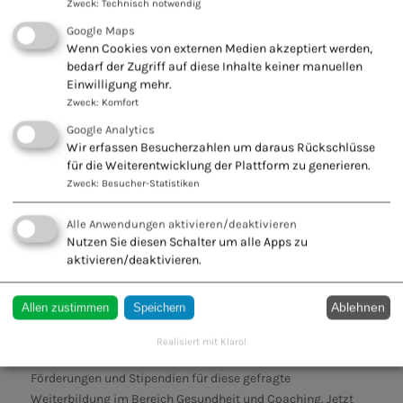
Schönheit
Zweck
:
Technisch notwendig
Da ästhetische Behandlungen nur von Ärzten und
Google Maps
Heilpraktikern durchgeführt werden dürfen und einer
Wenn Cookies von externen Medien akzeptiert werden,
strengen Sorgfaltspflicht unterliegen, ist eine qualifizierte
bedarf der Zugriff auf diese Inhalte keiner manuellen
Fachausbildung entscheidend.
Einwilligung mehr.
Zweck
:
Komfort
Google Analytics
weitere Informationen >
Wir erfassen Besucherzahlen um daraus Rückschlüsse
für die Weiterentwicklung der Plattform zu generieren.
Zweck
:
Besucher-Statistiken
Alle Anwendungen aktivieren/deaktivieren
Nutzen Sie diesen Schalter um alle Apps zu
NATURAL HEALTH COACH
aktivieren/deaktivieren.
Ablehnen
Allen zustimmen
Speichern
"Starte deine zertifizierte Ausbildung zum Natural Health
Realisiert mit Klaro!
Coach im September 2026! Profitiere von möglichen
Förderungen und Stipendien für diese gefragte
Weiterbildung im Bereich Gesundheit und Coaching. Jetzt