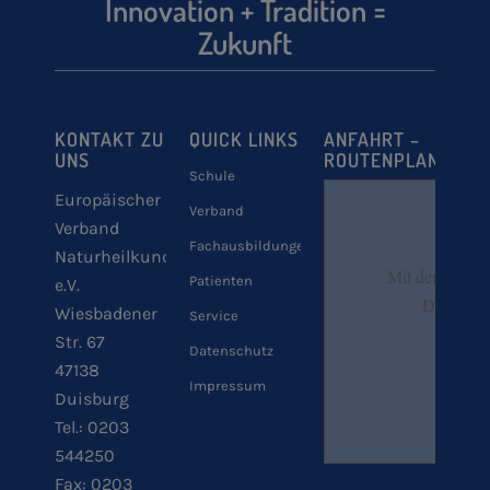
Innovation + Tradition =
Zukunft
KONTAKT ZU
QUICK LINKS
ANFAHRT –
UNS
ROUTENPLANER
Schule
Europäischer
Verband
Verband
Fachausbildungen
Naturheilkunde
Mit dem Laden 
Patienten
e.V.
Datenschu
Wiesbadener
Service
Str. 67
Datenschutz
47138
Impressum
Duisburg
Tel.: 0203
544250
Fax: 0203