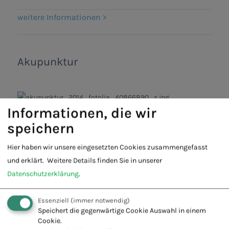
weitere Informationen >
Akupunktur
Informationen, die wir
Entdecken Sie die Kraft der Akupunktur. Die zertifizierte
speichern
TCM-Ausbildung beginnt zum 22 Mal im Frühjahr 2027
Hier haben wir unsere eingesetzten Cookies zusammengefasst
weitere Informationen >
und erklärt.
Weitere Details finden Sie in unserer
Datenschutzerklärung
.
Essenziell
(immer notwendig)
Ästhetische Medizin – Ihre
Speichert die gegenwärtige Cookie Auswahl in einem
Spezialisierung für natürliche
Cookie.