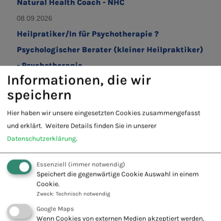
Natural Health Coach - NHC
08.09.2026
Heilpratiker/In für Psychotherapie ?
Psychologischer Berater (kleiner Heilpraktiker)
- Psychotherapie
Informationen, die wir
08.09.2026
speichern
Heilpraktiker für Psychotherapie - HP
Psychotherapie
Hier haben wir unsere eingesetzten Cookies zusammengefasst
und erklärt.
Weitere Details finden Sie in unserer
03.10.2026
Datenschutzerklärung
.
Masterclass Neuraltherapie
07.12.2026
Essenziell
(immer notwendig)
Speichert die gegenwärtige Cookie Auswahl in einem
Tibetische Medizin - Vertiefungskurs II
Cookie.
Zweck
:
Technisch notwendig
Google Maps
Wenn Cookies von externen Medien akzeptiert werden,