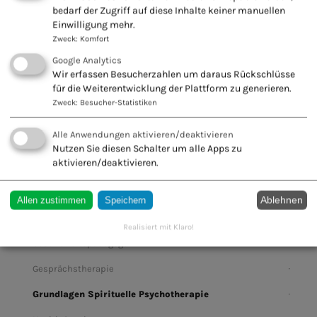
bedarf der Zugriff auf diese Inhalte keiner manuellen
Einwilligung mehr.
Zweck
:
Komfort
Fachausbildungen A – F
Google Analytics
Fachausbildungen G – L
Wir erfassen Besucherzahlen um daraus Rückschlüsse
für die Weiterentwicklung der Plattform zu generieren.
Ganzheitliche Psychosomatik
Zweck
:
Besucher-Statistiken
Ganzheitliche Zahnmedizin
Alle Anwendungen aktivieren/deaktivieren
Integrative Autismustherapie
Nutzen Sie diesen Schalter um alle Apps zu
aktivieren/deaktivieren.
Integrative Lerntherapie
Klostermedizin
Ablehnen
Allen zustimmen
Speichern
Kneipp Therapie
Realisiert mit Klaro!
Gesundheitspädagoge
Gesprächstherapie
Grundlagen Spirituelle Psychotherapie