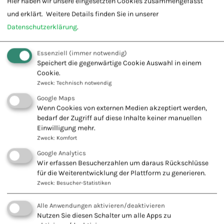
Hier haben wir unsere eingesetzten Cookies zusammengefasst
und erklärt.
Weitere Details finden Sie in unserer
Die Diagnosethemen werden in Absprache mit den
Datenschutzerklärung
.
Teilnehmern festgelegt.
Essenziell
(immer notwendig)
Termine: für 2026 folgen
Speichert die gegenwärtige Cookie Auswahl in einem
Cookie.
Cranio Sakrale Therapie 2
Zweck
:
Technisch notwendig
Dieses Seminar wird zur Zeit durchgeführt und es sind a
Die nächsten Termine sind in Planung. Wir benachrich
Google Maps
oder per WhatsApp 0152 55171813 schicken.
Wenn Cookies von externen Medien akzeptiert werden,
bedarf der Zugriff auf diese Inhalte keiner manuellen
Einwilligung mehr.
Zweck
:
Komfort
Google Analytics
Wir erfassen Besucherzahlen um daraus Rückschlüsse
für die Weiterentwicklung der Plattform zu generieren.
Workshop und Erfahrungsaustausch
Zweck
:
Besucher-Statistiken
Wissen auffrischen – neue Techniken erlernen –
Alle Anwendungen aktivieren/deaktivieren
Erfahrungsaustausch – Erstellen eines
Nutzen Sie diesen Schalter um alle Apps zu