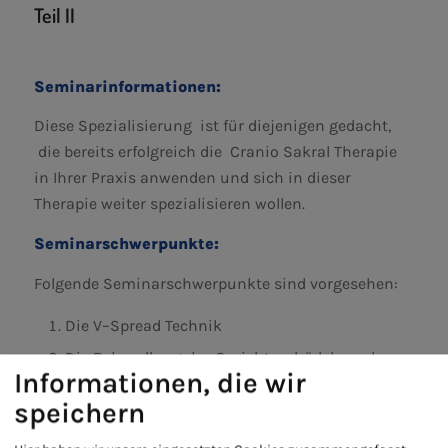
Teil II
Seminarinformationen:
Diese Spezialisierung ist für diejenigen gedacht,
die bereits erfolgreich die Cranio Sakral Therapie
in Ihrer Praxis anwenden und sich in dieser
Therapie weiter spezialisieren wollen.
Seminarschwerpunkte:
Folgende Seminarschwerpunkte sind vorgesehen:
Die V–Spread Technik
Die Behandlung des Gesichtsschädels und
Informationen, die wir
Kiefergelenks
speichern
Erarbeitung diagnoseorientierter
Behandlungsabläufe