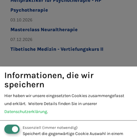
Heilpraktiker für Psychotherapie - HP
Psychotherapie
03.10.2026
Masterclass Neuraltherapie
07.12.2026
Tibetische Medizin - Vertiefungskurs II
Informationen, die wir
speichern
Hier haben wir unsere eingesetzten Cookies zusammengefasst
Fachausbildungen A – F
und erklärt.
Weitere Details finden Sie in unserer
Fachausbildungen G – L
Datenschutzerklärung
.
Fachausbildungen M – Z
Manu-Fit
Essenziell
(immer notwendig)
Speichert die gegenwärtige Cookie Auswahl in einem
Manuelle Medizin