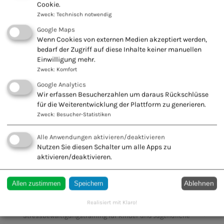
Cookie.
Zweck
:
Technisch notwendig
Massagetherapie für HP 1
Google Maps
Mikrobiologische Therapie
Wenn Cookies von externen Medien akzeptiert werden,
bedarf der Zugriff auf diese Inhalte keiner manuellen
Misteltherapie
Einwilligung mehr.
Zweck
:
Komfort
Naturheilverfahren in der Dermatologie
Google Analytics
Naturheilverfahren in der Pädiatrie
Wir erfassen Besucherzahlen um daraus Rückschlüsse
für die Weiterentwicklung der Plattform zu generieren.
Neurolymphatische Reflextherapie
Zweck
:
Besucher-Statistiken
Ordnungstherapie
Alle Anwendungen aktivieren/deaktivieren
Osteopathie für Kinder
Nutzen Sie diesen Schalter um alle Apps zu
aktivieren/deaktivieren.
Psychische Erste Hilfe für Kinder und Jugendliche
Psychoonkologie
Ablehnen
Allen zustimmen
Speichern
Psychotrauma Therapie
Realisiert mit Klaro!
Stressbewältigungstraining für Kinder und Jugendliche