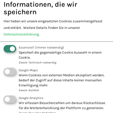
Informationen, die wir
TCM – Traditionelle Chinesische Medizin
speichern
Tibetische Medizin
Tierheilpraktiker*in
Hier haben wir unsere eingesetzten Cookies zusammengefasst
und erklärt.
Weitere Details finden Sie in unserer
Traditionelle Europäische Naturheilkunde
Datenschutzerklärung
.
Traditionelle Japanische Medizin
Essenziell
(immer notwendig)
Massagetherapie für HP 2
Speichert die gegenwärtige Cookie Auswahl in einem
Marketing für Heilpraktiker/Innen
Cookie.
Zweck
:
Technisch notwendig
Meditation
Google Maps
Wenn Cookies von externen Medien akzeptiert werden,
MPU
bedarf der Zugriff auf diese Inhalte keiner manuellen
Mobbing und Burnout – Therapieansätze
Einwilligung mehr.
Zweck
:
Komfort
Musik Therapie
Google Analytics
Muskelrelaxion nach Jacobsen
Wir erfassen Besucherzahlen um daraus Rückschlüsse
für die Weiterentwicklung der Plattform zu generieren.
Naturopath
Zweck
:
Besucher-Statistiken