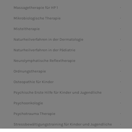
Massagetherapie für HP 1
Mikrobiologische Therapie
Misteltherapie
Naturheilverfahren in der Dermatologie
Naturheilverfahren in der Pädiatrie
Neurolymphatische Reflextherapie
Ordnungstherapie
Osteopathie für Kinder
Psychische Erste Hilfe für Kinder und Jugendliche
Psychoonkologie
Psychotrauma Therapie
Stressbewältigungstraining für Kinder und Jugendliche