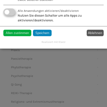
Natural Health Coach
Alle Anwendungen aktivieren/deaktivieren
Nutzen Sie diesen Schalter um alle Apps zu
Neuraltherapie
aktivieren/deaktivieren.
Osteopatische Behandlung viszeraler Störungen
Ablehnen
Onkologische Beratung
Allen zustimmen
Speichern
Ohrakupunktur
Realisiert mit Klaro!
Praxis
Poesietherapie
Phytotherapie
Psychotherapie
Qi Gong
REIKI-Therapie
Religions- und Extremismustherapie