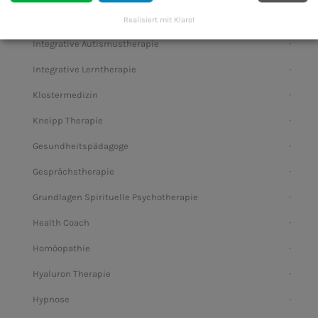
Ganzheitliche Zahnmedizin
Realisiert mit Klaro!
Integrative Autismustherapie
Integrative Lerntherapie
Klostermedizin
Kneipp Therapie
Gesundheitspädagoge
Gesprächstherapie
Grundlagen Spirituelle Psychotherapie
Health Coach
Homöopathie
Hyaluron Therapie
Hypnose