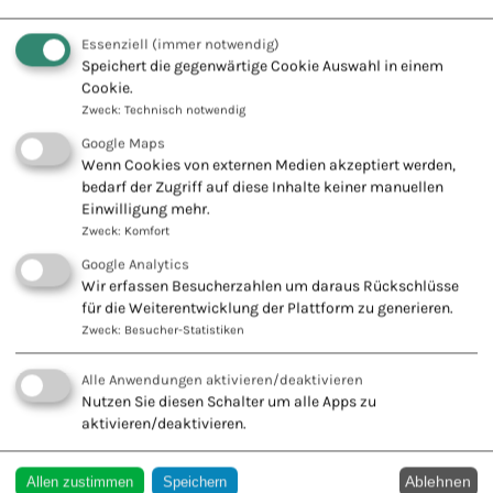
08.09.2026
Essenziell
(immer notwendig)
Heilpraktiker für Psychotherapie - HP
Speichert die gegenwärtige Cookie Auswahl in einem
Cookie.
Psychotherapie
Zweck
:
Technisch notwendig
03.10.2026
Google Maps
Wenn Cookies von externen Medien akzeptiert werden,
Masterclass Neuraltherapie
bedarf der Zugriff auf diese Inhalte keiner manuellen
07.12.2026
Einwilligung mehr.
Zweck
:
Komfort
Tibetische Medizin - Vertiefungskurs II
Google Analytics
Wir erfassen Besucherzahlen um daraus Rückschlüsse
für die Weiterentwicklung der Plattform zu generieren.
Zweck
:
Besucher-Statistiken
Alle Anwendungen aktivieren/deaktivieren
Nutzen Sie diesen Schalter um alle Apps zu
Fachausbildungen A – F
aktivieren/deaktivieren.
Fachausbildungen G – L
Ablehnen
Allen zustimmen
Speichern
Ganzheitliche Psychosomatik