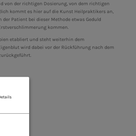
d von der richtigen Dosierung, von dem richtigen
ich kommt es hier auf die Kunst Heilpraktikers an,
h der Patient bei dieser Methode etwas Geduld
r Erstverschlimmerung kommen.
ien etabliert und steht weiterhin dem
Eigenblut wird dabei vor der Rückführung nach dem
zurückgeführt.
etails