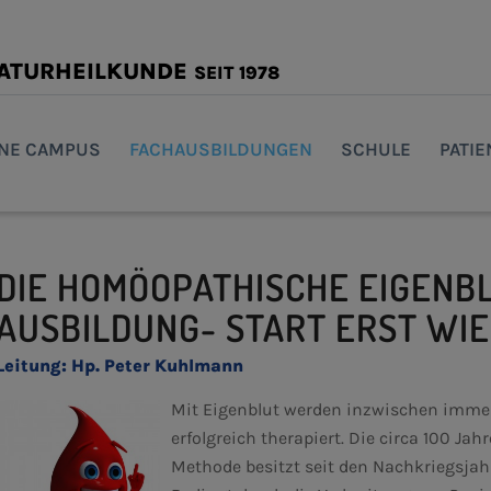
NATURHEILKUNDE
SEIT 1978
INE CAMPUS
FACHAUSBILDUNGEN
SCHULE
PATI
DIE HOMÖOPATHISCHE EIGENB
AUSBILDUNG- START ERST WI
Leitung: Hp. Peter Kuhlmann
Mit Eigenblut werden inzwischen immer
erfolgreich therapiert. Die circa 100 Jah
Methode besitzt seit den Nachkriegsjah