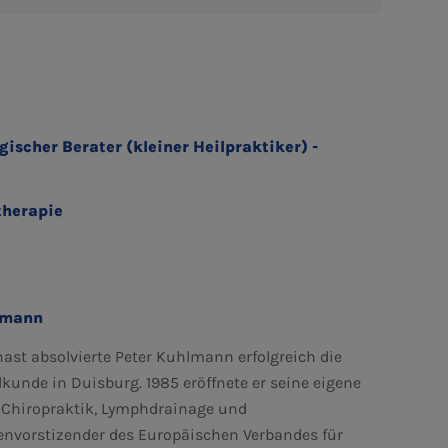
gischer Berater (kleiner Heilpraktiker) -
therapie
hlmann
t absolvierte Peter Kuhlmann erfolgreich die
kunde in Duisburg. 1985 eröffnete er seine eigene
 Chiropraktik, Lymphdrainage und
envorstizender des Europäischen Verbandes für