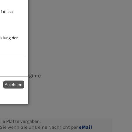
f diese
cklung der
nd Rest bei Beginn)
Ablehnen
le Plätze vergeben.
 Sie wenn Sie uns eine Nachricht per
eMail