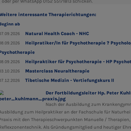
oder per WhatsApp 0152 55171813 schicken.
Weitere interessante Therapierichtungen:
Beginn ab
Natural Health Coach - NHC
07.09.2026
Heilpratiker/In für Psychotherapie ? Psycholo
08.09.2026
Psychotherapie
Heilpraktiker für Psychotherapie - HP Psycho
08.09.2026
Masterclass Neuraltherapie
03.10.2026
Tibetische Medizin - Vertiefungskurs II
07.12.2026
Der Fortbildungsleiter Hp. Peter Ku
Nach der Ausbildung zum Krankengymnas
Ausbildung zum Heilpraktiker an der Fachschule für Naturheil
Praxis mit den Therapieschwerpunkten Manuelle / Therapien,
Reflexzonentechnik. Als Gründungsmitglied und heutiger Ehr