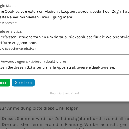
Arthrosen
gle Maps
Gelenkrheumatismus
n Cookies von externen Medien akzeptiert werden, bedarf der Zugriff au
alte keiner manuellen Einwilligung mehr.
Reizblase
ck
:
Komfort
Heuschnupfen
gle Analytics
 erfassen Besucherzahlen um daraus Rückschlüsse für die Weiterentwi
grippaler Infekt
ttform zu generieren.
rezidivierende Infekte
ck
:
Besucher-Statistiken
e Anwendungen aktivieren/deaktivieren
Kosten:
zen Sie diesen Schalter um alle Apps zu aktivieren/deaktivieren.
Mitglieder EVN 110 €, Externe 130 € (30 Euro bei Anmeldung u
mmen
Speichern
Weitere Informationen erhalten Sie
hier:
Realisiert mit Klaro!
oder auch per WhatssApp 0152 55171813
Zur Anmeldung bitte diese Link folgen
Dieses Seminar wird zur Zeit durchgeführt und es sind alle al
Die nächsten Termine sind in Planung. Wir benachrichtigen