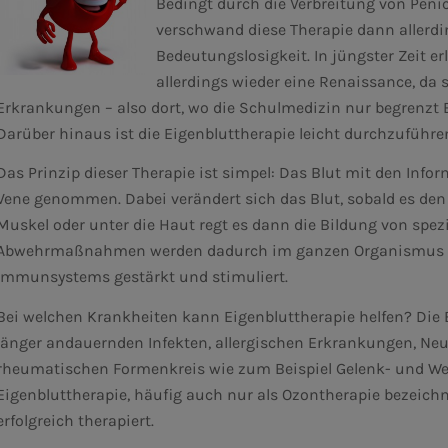
Bedingt durch die Verbreitung von Penic
verschwand diese Therapie dann allerdi
Bedeutungslosigkeit. In jüngster Zeit er
allerdings wieder eine Renaissance, da 
Erkrankungen – also dort, wo die Schulmedizin nur begrenzt E
Darüber hinaus ist die Eigenbluttherapie leicht durchzuführ
Das Prinzip dieser Therapie ist simpel: Das Blut mit den Inf
Vene genommen. Dabei verändert sich das Blut, sobald es den K
Muskel oder unter die Haut regt es dann die Bildung von spez
Abwehrmaßnahmen werden dadurch im ganzen Organismus akti
Immunsystems gestärkt und stimuliert.
Bei welchen Krankheiten kann Eigenbluttherapie helfen? Die 
länger andauernden Infekten, allergischen Erkrankungen, N
rheumatischen Formenkreis wie zum Beispiel Gelenk- und We
Eigenbluttherapie, häufig auch nur als Ozontherapie bezeic
erfolgreich therapiert.