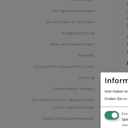
Anti-Agressionstherapie
Aus der Praxis für die Praxis
Autogenes Training
Aura- und Chakratherapie
Ayurveda
Chiropraktik / Osteopathie / Cranio
Coaching
Inform
Cranio Sakrale Therapie
Hier haben w
finden Sie in
Das Praktische Jahr – Natural Health
Coach – Naturheilkunde
Ess
Dozent im Gesundheitswesen
Spe
Zwe