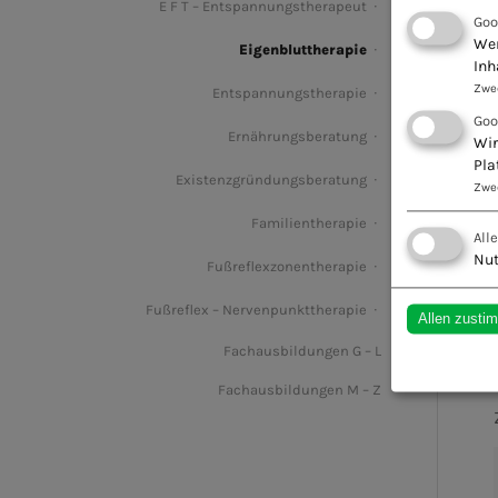
E F T – Entspannungstherapeut
Goo
Wen
Eigenbluttherapie
Inh
Zwe
Entspannungstherapie
Goo
Ernährungsberatung
Wir
Pla
Existenzgründungsberatung
Zwe
Familientherapie
All
Nut
Fußreflexzonentherapie
Fußreflex – Nervenpunkttherapie
Allen zusti
Fachausbildungen G – L
Fachausbildungen M – Z