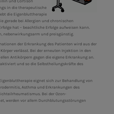
illin und Cortison
ngs in die therapeutische
lebt die Eigenbluttherapie
sie gerade bei Allergien und chronischen
rfolge hat – beachtliche Erfolge aufweisen kann.
en, nebenwirkungsarm und preisgünstig.
ormationen der Erkrankung des Patienten wird aus der
örper verlässt. Bei der erneuten Injektion in den
iellen Antikörpern gegen die eigene Erkrankung an.
viert und so die Selbstheilungskräfte des
Eigenbluttherapie eignet sich zur Behandlung von
eurodermitis, Asthma und Erkrankungen des
ichteilrheumatismus. Bei der Ozon-
hnet, werden vor allem Durchblutungsstörungen