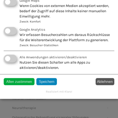
Google Maps
Traditionelle Europäische Naturheilkunde
Wenn Cookies von externen Medien akzeptiert werden,
bedarf der Zugriff auf diese Inhalte keiner manuellen
Traditionelle Japanische Medizin
Einwilligung mehr.
Zweck
:
Komfort
Massagetherapie für HP 2
Google Analytics
Marketing für Heilpraktiker/Innen
Wir erfassen Besucherzahlen um daraus Rückschlüsse
für die Weiterentwicklung der Plattform zu generieren.
Meditation
Zweck
:
Besucher-Statistiken
MPU
Alle Anwendungen aktivieren/deaktivieren
Mobbing und Burnout – Therapieansätze
Nutzen Sie diesen Schalter um alle Apps zu
aktivieren/deaktivieren.
Musik Therapie
Muskelrelaxion nach Jacobsen
Ablehnen
Allen zustimmen
Speichern
Naturopath
Realisiert mit Klaro!
Natural Health Coach
Neuraltherapie
Osteopatische Behandlung viszeraler Störungen