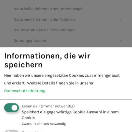
Naturheilverfahren in der Dermatologie
Naturheilverfahren in der Pädiatrie
Neurolymphatische Reflextherapie
Ordnungstherapie
Osteopathie für Kinder
Informationen, die wir
speichern
Psychische Erste Hilfe für Kinder und Jugendliche
Psychoonkologie
Hier haben wir unsere eingesetzten Cookies zusammengefasst
und erklärt.
Weitere Details finden Sie in unserer
Psychotrauma Therapie
Datenschutzerklärung
.
Stressbewältigungstraining für Kinder und Jugendliche
TCM – Traditionelle Chinesische Medizin
Essenziell
(immer notwendig)
Speichert die gegenwärtige Cookie Auswahl in einem
Tibetische Medizin
Cookie.
Zweck
:
Technisch notwendig
Tierheilpraktiker*in