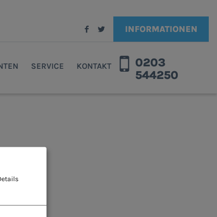
INFORMATIONEN
0203
ENTEN
SERVICE
KONTAKT
544250
etails