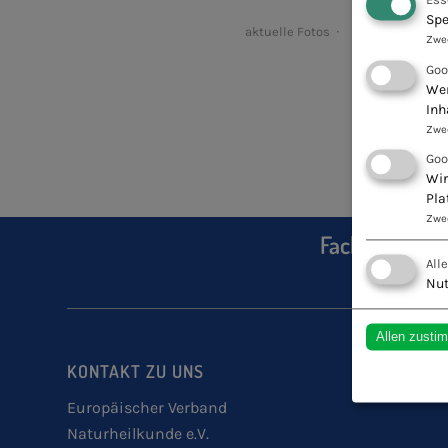
Spe
aktuelle Fotos
Zwe
Goo
Wen
Inh
Zwe
Goo
Wir
Pla
Zwe
Fachschule fü
All
Nut
Allen zusti
KONTAKT ZU UNS
Europäischer Verband
Naturheilkunde e.V.