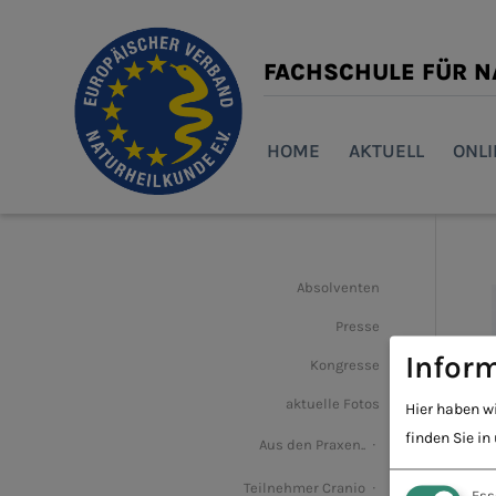
FACHSCHULE FÜR 
HOME
AKTUELL
ONL
Absolventen
Presse
Inform
Kongresse
aktuelle Fotos
Hier haben w
finden Sie in
Aus den Praxen..
Teilnehmer Cranio
Ess