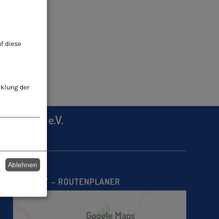
f diese
cklung der
heilkunde e.V.
Ablehnen
ANFAHRT – ROUTENPLANER
Google Maps