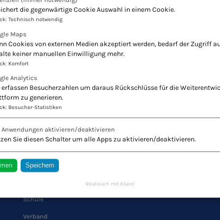
ichert die gegenwärtige Cookie Auswahl in einem Cookie.
ck
:
Technisch notwendig
gle Maps
n Cookies von externen Medien akzeptiert werden, bedarf der Zugriff au
alte keiner manuellen Einwilligung mehr.
ck
:
Komfort
gle Analytics
 erfassen Besucherzahlen um daraus Rückschlüsse für die Weiterentwi
ttform zu generieren.
ck
:
Besucher-Statistiken
r Naturheilkunde - Europäischer Verband Natur
e Anwendungen aktivieren/deaktivieren
Innovation + Tradition = Zukunft
zen Sie diesen Schalter um alle Apps zu aktivieren/deaktivieren.
mmen
Speichern
QUICK LINKS
Realisiert mit Klaro!
Schule
Verband