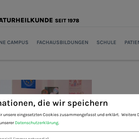
NATURHEILKUNDE
SEIT 1978
INE CAMPUS
FACHAUSBILDUNGEN
SCHULE
PATI
ationen, die wir speichern
ir unsere eingesetzten Cookies zusammengefasst und erklärt.
Weitere D
 unserer
Datenschutzerklärung
.
enziell
(immer notwendig)