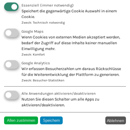
Fachschule für Naturheilkunde -
Essenziell
(immer notwendig)
Europäischer Verband Naturheilkunde
Speichert die gegenwärtige Cookie Auswahl in einem
e.V.
Cookie.
Zweck
:
Technisch notwendig
Innovation + Tradition = Zukunft
Google Maps
Wenn Cookies von externen Medien akzeptiert werden,
bedarf der Zugriff auf diese Inhalte keiner manuellen
Einwilligung mehr.
Zweck
:
Komfort
KONTAKT ZU UNS
Google Analytics
Wir erfassen Besucherzahlen um daraus Rückschlüsse
Europäischer Verband
für die Weiterentwicklung der Plattform zu generieren.
Naturheilkunde e.V.
Zweck
:
Besucher-Statistiken
Wiesbadener Str. 67
Alle Anwendungen aktivieren/deaktivieren
47138 Duisburg
Nutzen Sie diesen Schalter um alle Apps zu
Tel.: 0203 544250
aktivieren/deaktivieren.
Fax: 0203 553328
Ablehnen
Allen zustimmen
Speichern