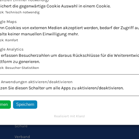
ichert die gegenwärtige Cookie Auswahl in einem Cookie.
ck
:
Technisch notwendig
gle Maps
n Cookies von externen Medien akzeptiert werden, bedarf der Zugriff au
alte keiner manuellen Einwilligung mehr.
ck
:
Komfort
gle Analytics
 erfassen Besucherzahlen um daraus Rückschlüsse für die Weiterentwi
ttform zu generieren.
ck
:
Besucher-Statistiken
r Naturheilkunde - Europäischer Verband Natur
e Anwendungen aktivieren/deaktivieren
Innovation + Tradition = Zukunft
zen Sie diesen Schalter um alle Apps zu aktivieren/deaktivieren.
mmen
Speichern
QUICK LINKS
Realisiert mit Klaro!
Schule
Verband