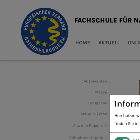
FACHSCHULE FÜR 
HOME
AKTUELL
ONL
Absolventen
Presse
Inform
Kongresse
aktuelle Fotos
Hier haben w
finden Sie in
Aus den Praxen..
Teilnehmer Cranio
Ess