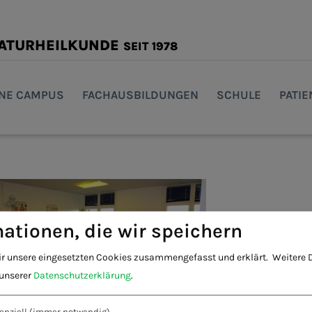
NATURHEILKUNDE
SEIT 1978
INE CAMPUS
FACHAUSBILDUNGEN
SCHULE
PATI
ationen, die wir speichern
ir unsere eingesetzten Cookies zusammengefasst und erklärt.
Weitere D
 unserer
Datenschutzerklärung
.
enziell
(immer notwendig)