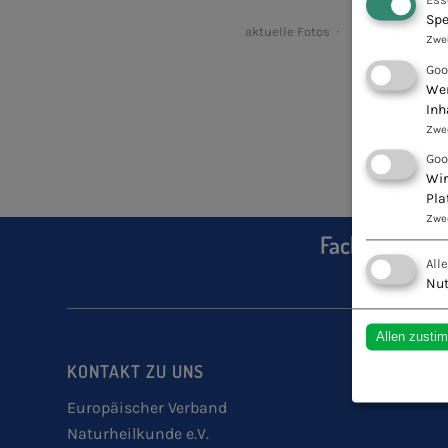
Spe
aktuelle Fotos
Zwe
Goo
Wen
Inh
Zwe
Goo
Wir
Pla
Zwe
Fachschule fü
All
Nut
Allen zusti
KONTAKT ZU UNS
Europäischer Verband
Naturheilkunde e.V.