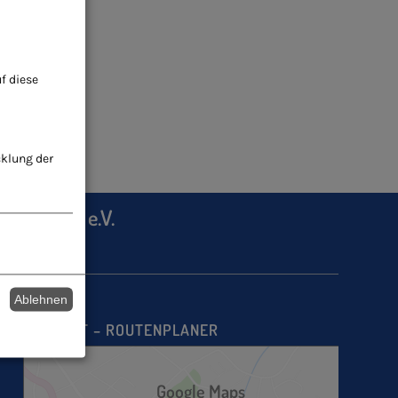
f diese
cklung der
heilkunde e.V.
Ablehnen
ANFAHRT – ROUTENPLANER
Google Maps