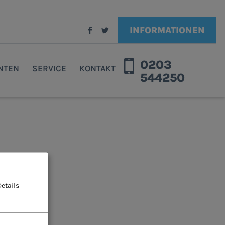
INFORMATIONEN
0203
ENTEN
SERVICE
KONTAKT
544250
etails