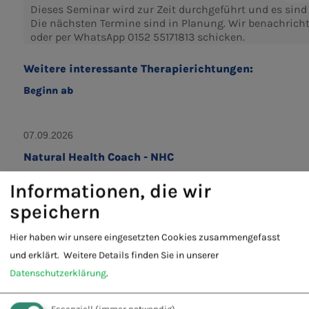
Dieses Seminar wird zur Zeit durchgeführt und es sind a
Die nächsten Termine sind in Planung. Wir benachrich
oder per WhatsApp 0152 55171813 schicken.
Weitere interessante Therapierichtungen:
Beginn ab
07.09.2026
Natural Health Coach - NHC
08.09.2026
Informationen, die wir
Heilpratiker/In für Psychotherapie ?
speichern
Psychologischer Berater (kleiner Heilpraktiker)
Hier haben wir unsere eingesetzten Cookies zusammengefasst
- Psychotherapie
und erklärt.
Weitere Details finden Sie in unserer
08.09.2026
Datenschutzerklärung
.
Heilpraktiker für Psychotherapie - HP