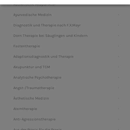
Ästhetische Akupunktur
Ayurvedische Medizin
Diagnostik und Therapie nach F.X.Mayr
Dorn Therapie bei Säuglingen und Kindern
Fastentherapie
Adaptionsdiagnostik und Therapie
Akupunktur und TCM
Analytische Psychotherapie
Angst-/Traumatherapie
Ästhetische Medizin
Atemtherapie
Anti-Agressionstherapie
Aus der Praxis für die Praxis