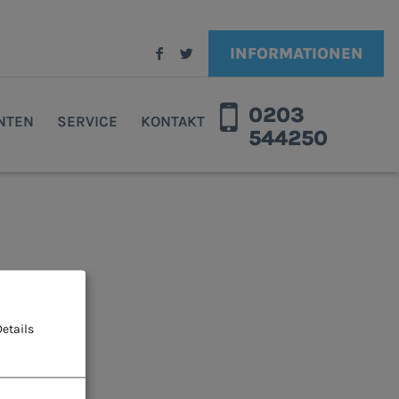
INFORMATIONEN
0203
ENTEN
SERVICE
KONTAKT
544250
etails