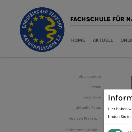
FACHSCHULE FÜR 
HOME
AKTUELL
ONL
Absolventen
Presse
Inform
Kongresse
aktuelle Fotos
Hier haben w
finden Sie in
Aus den Praxen..
Teilnehmer Cranio
Ess