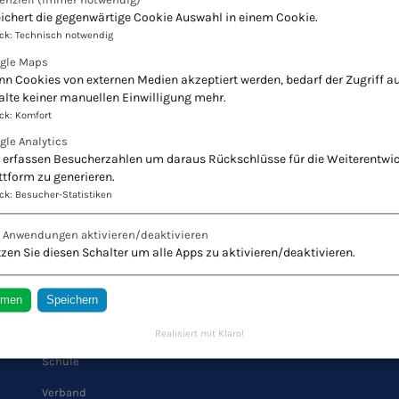
ichert die gegenwärtige Cookie Auswahl in einem Cookie.
ck
:
Technisch notwendig
gle Maps
n Cookies von externen Medien akzeptiert werden, bedarf der Zugriff au
alte keiner manuellen Einwilligung mehr.
ck
:
Komfort
gle Analytics
 erfassen Besucherzahlen um daraus Rückschlüsse für die Weiterentwi
ttform zu generieren.
ck
:
Besucher-Statistiken
r Naturheilkunde - Europäischer Verband Natur
e Anwendungen aktivieren/deaktivieren
Innovation + Tradition = Zukunft
zen Sie diesen Schalter um alle Apps zu aktivieren/deaktivieren.
mmen
Speichern
QUICK LINKS
Realisiert mit Klaro!
Schule
Verband