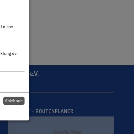
f diese
cklung der
heilkunde e.V.
Ablehnen
ANFAHRT – ROUTENPLANER
Google Maps