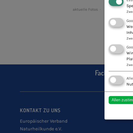
Spe
aktuelle Fotos
Zwe
Goo
Wen
Inh
Zwe
Goo
Wir
Pla
Zwe
Fachschule fü
All
Nut
Allen zusti
KONTAKT ZU UNS
Europäischer Verband
Naturheilkunde e.V.