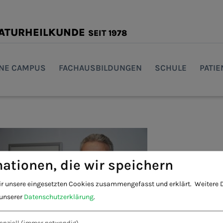
NATURHEILKUNDE
SEIT 1978
INE CAMPUS
FACHAUSBILDUNGEN
SCHULE
PATI
ationen, die wir speichern
ir unsere eingesetzten Cookies zusammengefasst und erklärt.
Weitere D
 unserer
Datenschutzerklärung
.
enziell
(immer notwendig)