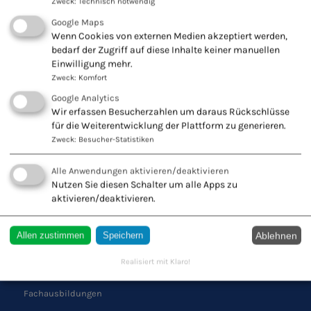
Zweck
:
Technisch notwendig
Google Maps
Wenn Cookies von externen Medien akzeptiert werden,
KONTAKT ZU UNS
bedarf der Zugriff auf diese Inhalte keiner manuellen
Einwilligung mehr.
Europäischer Verband
Zweck
:
Komfort
Naturheilkunde e.V.
Google Analytics
Wiesbadener Str. 67
Wir erfassen Besucherzahlen um daraus Rückschlüsse
47138 Duisburg
für die Weiterentwicklung der Plattform zu generieren.
Tel.: 0203 544250
Zweck
:
Besucher-Statistiken
Fax: 0203 553328
Alle Anwendungen aktivieren/deaktivieren
Nutzen Sie diesen Schalter um alle Apps zu
aktivieren/deaktivieren.
QUICK LINKS
Ablehnen
Allen zustimmen
Speichern
Schule
Realisiert mit Klaro!
Verband
Fachausbildungen