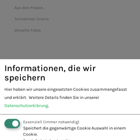
Aus den Praxen..
Teilnehmer Cranio
aktuelle Fotos
Informationen, die wir
speichern
Hier haben wir unsere eingesetzten Cookies zusammengefasst
Fachschule für Naturheilkunde -
und erklärt.
Weitere Details finden Sie in unserer
Europäischer Verband Naturheilkunde
Datenschutzerklärung
.
e.V.
Innovation + Tradition = Zukunft
Essenziell
(immer notwendig)
Speichert die gegenwärtige Cookie Auswahl in einem
Cookie.