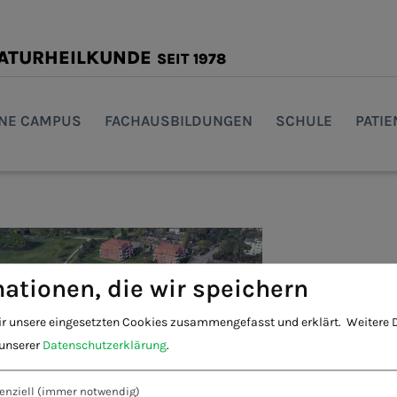
NATURHEILKUNDE
SEIT 1978
INE CAMPUS
FACHAUSBILDUNGEN
SCHULE
PATI
ationen, die wir speichern
ir unsere eingesetzten Cookies zusammengefasst und erklärt.
Weitere D
 unserer
Datenschutzerklärung
.
enziell
(immer notwendig)