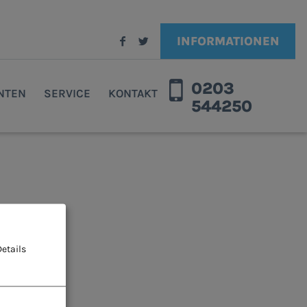
INFORMATIONEN
0203
ENTEN
SERVICE
KONTAKT
544250
etails