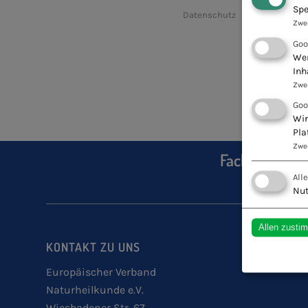
Spe
Datenschutz
Zwe
Goo
Wen
Inh
Zwe
Goo
Wir
Pla
Zwe
Fachschule fü
All
Nut
Allen zusti
KONTAKT ZU UNS
Europäischer Verband
Naturheilkunde e.V.
Wiesbadener Str. 67