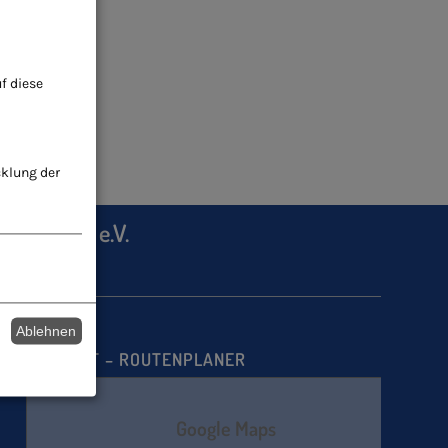
f diese
cklung der
heilkunde e.V.
Ablehnen
ANFAHRT – ROUTENPLANER
Google Maps