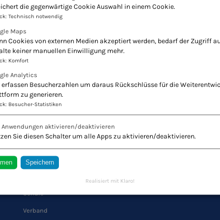
ichert die gegenwärtige Cookie Auswahl in einem Cookie.
ck
:
Technisch notwendig
gle Maps
n Cookies von externen Medien akzeptiert werden, bedarf der Zugriff au
alte keiner manuellen Einwilligung mehr.
ck
:
Komfort
gle Analytics
 erfassen Besucherzahlen um daraus Rückschlüsse für die Weiterentwi
ttform zu generieren.
ck
:
Besucher-Statistiken
r Naturheilkunde - Europäischer Verband Natur
e Anwendungen aktivieren/deaktivieren
Innovation + Tradition = Zukunft
zen Sie diesen Schalter um alle Apps zu aktivieren/deaktivieren.
mmen
Speichern
QUICK LINKS
Realisiert mit Klaro!
Schule
Verband