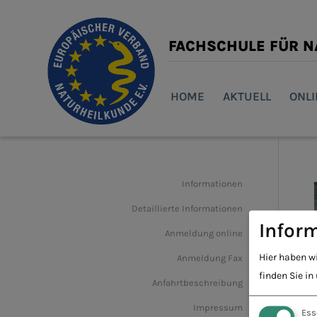
FACHSCHULE FÜR 
HOME
AKTUELL
ONL
Informationen
Detaillierte Informationen
Inform
Anmeldung online
Hier haben w
Anmeldung Fax
finden Sie in
Anfahrtbeschreibung
Impressum
Ess