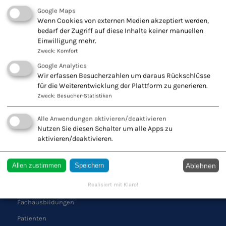
Google Maps
KONTAKT ZU UNS
Wenn Cookies von externen Medien akzeptiert werden,
bedarf der Zugriff auf diese Inhalte keiner manuellen
Europäischer Verband
Einwilligung mehr.
Naturheilkunde e.V.
Zweck
:
Komfort
Wiesbadener Str. 67
Google Analytics
47138 Duisburg
Wir erfassen Besucherzahlen um daraus Rückschlüsse
für die Weiterentwicklung der Plattform zu generieren.
Tel.: 0203 544250
Zweck
:
Besucher-Statistiken
Fax: 0203 553328
Alle Anwendungen aktivieren/deaktivieren
Nutzen Sie diesen Schalter um alle Apps zu
aktivieren/deaktivieren.
QUICK LINKS
Ablehnen
Allen zustimmen
Speichern
Schule
Realisiert mit Klaro!
Verband
Fachausbildungen
Patienten