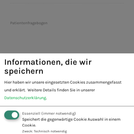
Patientenfragebogen
Informationen, die wir
speichern
Hier haben wir unsere eingesetzten Cookies zusammengefasst
Fachschule für Naturheilkunde -
und erklärt.
Weitere Details finden Sie in unserer
Europäischer Verband Naturheilkunde
Datenschutzerklärung
.
e.V.
Innovation + Tradition = Zukunft
Essenziell
(immer notwendig)
Speichert die gegenwärtige Cookie Auswahl in einem
Cookie.
Zweck
:
Technisch notwendig