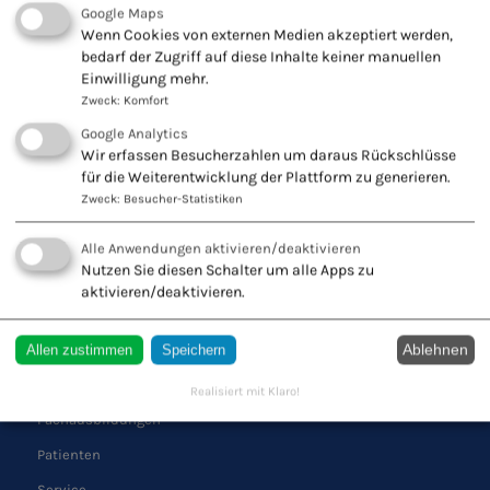
Google Maps
KONTAKT ZU UNS
Wenn Cookies von externen Medien akzeptiert werden,
bedarf der Zugriff auf diese Inhalte keiner manuellen
Europäischer Verband
Einwilligung mehr.
Naturheilkunde e.V.
Zweck
:
Komfort
Wiesbadener Str. 67
Google Analytics
47138 Duisburg
Wir erfassen Besucherzahlen um daraus Rückschlüsse
Tel.: 0203 544250
für die Weiterentwicklung der Plattform zu generieren.
Zweck
:
Besucher-Statistiken
Fax: 0203 553328
Alle Anwendungen aktivieren/deaktivieren
Nutzen Sie diesen Schalter um alle Apps zu
aktivieren/deaktivieren.
QUICK LINKS
Ablehnen
Allen zustimmen
Speichern
Schule
Verband
Realisiert mit Klaro!
Fachausbildungen
Patienten
Service