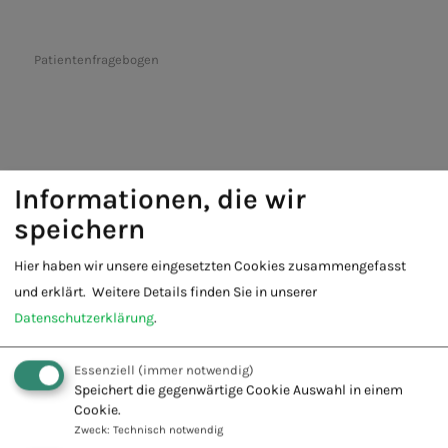
Patientenfragebogen
Informationen, die wir
speichern
Fachschule für Naturheilkunde -
Hier haben wir unsere eingesetzten Cookies zusammengefasst
Europäischer Verband Naturheilkunde
und erklärt.
Weitere Details finden Sie in unserer
e.V.
Datenschutzerklärung
.
Innovation + Tradition = Zukunft
Essenziell
(immer notwendig)
Speichert die gegenwärtige Cookie Auswahl in einem
Cookie.
Zweck
:
Technisch notwendig