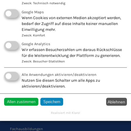
Zweck
:
Technisch notwendig
Google Maps
Wenn Cookies von externen Medien akzeptiert werden,
KONTAKT ZU UNS
bedarf der Zugriff auf diese Inhalte keiner manuellen
Einwilligung mehr.
Europäischer Verband
Zweck
:
Komfort
Naturheilkunde e.V.
Google Analytics
Wiesbadener Str. 67
Wir erfassen Besucherzahlen um daraus Rückschlüsse
47138 Duisburg
für die Weiterentwicklung der Plattform zu generieren.
Zweck
:
Besucher-Statistiken
Tel.: 0203 544250
Fax: 0203 553328
Alle Anwendungen aktivieren/deaktivieren
Nutzen Sie diesen Schalter um alle Apps zu
aktivieren/deaktivieren.
QUICK LINKS
Ablehnen
Allen zustimmen
Speichern
Schule
Realisiert mit Klaro!
Verband
Fachausbildungen