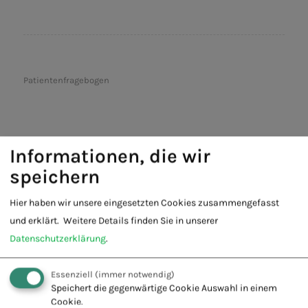
Patientenfragebogen
Informationen, die wir
speichern
Hier haben wir unsere eingesetzten Cookies zusammengefasst
Fachschule für Naturheilkunde -
und erklärt.
Weitere Details finden Sie in unserer
Europäischer Verband Naturheilkunde
Datenschutzerklärung
.
e.V.
Essenziell
(immer notwendig)
Innovation + Tradition = Zukunft
Speichert die gegenwärtige Cookie Auswahl in einem
Cookie.