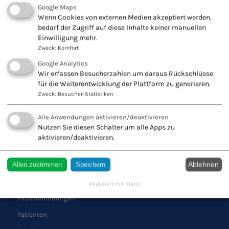
Google Maps
KONTAKT ZU UNS
Wenn Cookies von externen Medien akzeptiert werden,
bedarf der Zugriff auf diese Inhalte keiner manuellen
Europäischer Verband
Einwilligung mehr.
Naturheilkunde e.V.
Zweck
:
Komfort
Wiesbadener Str. 67
Google Analytics
47138 Duisburg
Wir erfassen Besucherzahlen um daraus Rückschlüsse
Tel.: 0203 544250
für die Weiterentwicklung der Plattform zu generieren.
Zweck
:
Besucher-Statistiken
Fax: 0203 553328
Alle Anwendungen aktivieren/deaktivieren
Nutzen Sie diesen Schalter um alle Apps zu
aktivieren/deaktivieren.
QUICK LINKS
Ablehnen
Allen zustimmen
Speichern
Schule
Verband
Realisiert mit Klaro!
Fachausbildungen
Patienten