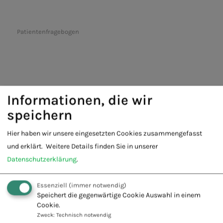
Patientenfragebogen
Informationen, die wir
speichern
Fachschule für Naturheilkunde -
Hier haben wir unsere eingesetzten Cookies zusammengefasst
Europäischer Verband Naturheilkunde
und erklärt.
Weitere Details finden Sie in unserer
e.V.
Datenschutzerklärung
.
Innovation + Tradition = Zukunft
Essenziell
(immer notwendig)
Speichert die gegenwärtige Cookie Auswahl in einem
Cookie.
Zweck
:
Technisch notwendig