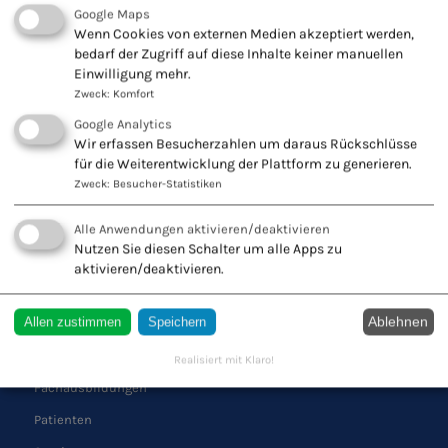
Google Maps
KONTAKT ZU UNS
Wenn Cookies von externen Medien akzeptiert werden,
bedarf der Zugriff auf diese Inhalte keiner manuellen
Europäischer Verband
Einwilligung mehr.
Naturheilkunde e.V.
Zweck
:
Komfort
Wiesbadener Str. 67
Google Analytics
47138 Duisburg
Wir erfassen Besucherzahlen um daraus Rückschlüsse
Tel.: 0203 544250
für die Weiterentwicklung der Plattform zu generieren.
Zweck
:
Besucher-Statistiken
Fax: 0203 553328
Alle Anwendungen aktivieren/deaktivieren
Nutzen Sie diesen Schalter um alle Apps zu
aktivieren/deaktivieren.
QUICK LINKS
Ablehnen
Allen zustimmen
Speichern
Schule
Verband
Realisiert mit Klaro!
Fachausbildungen
Patienten