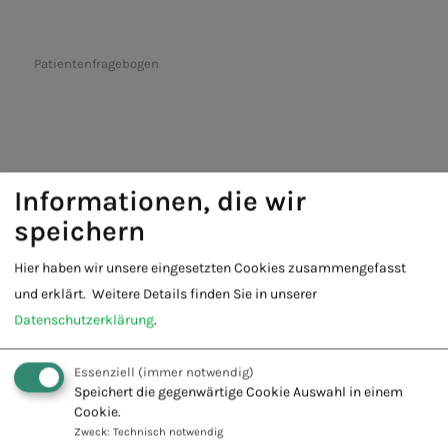
Patientenfragebogen
Informationen, die wir
speichern
Fachschule für Naturheilkunde -
Hier haben wir unsere eingesetzten Cookies zusammengefasst
Europäischer Verband Naturheilkunde
und erklärt.
Weitere Details finden Sie in unserer
e.V.
Datenschutzerklärung
.
Innovation + Tradition = Zukunft
Essenziell
(immer notwendig)
Speichert die gegenwärtige Cookie Auswahl in einem
Cookie.
Zweck
:
Technisch notwendig