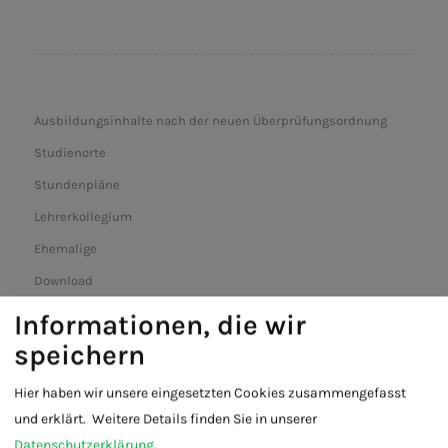
Ausbildungsinhalte nach der neuen Überprüfungsordnung
Studienorte
Stundenpläne
Lehrerkollegium
Ehemalige
Download
Die Schule hat gebaut
Informationen, die wir
speichern
Hier haben wir unsere eingesetzten Cookies zusammengefasst
und erklärt.
Weitere Details finden Sie in unserer
Datenschutzerklärung
.