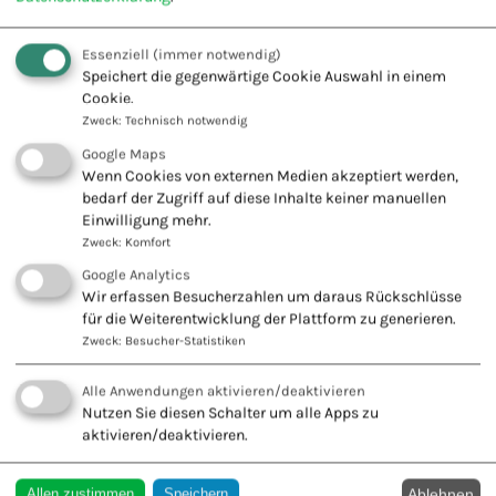
Essenziell
(immer notwendig)
Fachschule für Naturheilkunde -
Speichert die gegenwärtige Cookie Auswahl in einem
Cookie.
Europäischer Verband Naturheilkunde
Zweck
:
Technisch notwendig
e.V.
Google Maps
Innovation + Tradition = Zukunft
Wenn Cookies von externen Medien akzeptiert werden,
bedarf der Zugriff auf diese Inhalte keiner manuellen
Einwilligung mehr.
Zweck
:
Komfort
Google Analytics
Wir erfassen Besucherzahlen um daraus Rückschlüsse
KONTAKT ZU UNS
für die Weiterentwicklung der Plattform zu generieren.
Europäischer Verband
Zweck
:
Besucher-Statistiken
Naturheilkunde e.V.
Alle Anwendungen aktivieren/deaktivieren
Wiesbadener Str. 67
Nutzen Sie diesen Schalter um alle Apps zu
47138 Duisburg
aktivieren/deaktivieren.
Tel.: 0203 544250
Fax: 0203 553328
Ablehnen
Allen zustimmen
Speichern