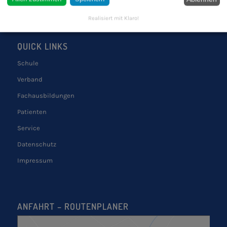
Realisiert mit Klaro!
QUICK LINKS
Schule
Verband
Fachausbildungen
Patienten
Service
Datenschutz
Impressum
ANFAHRT – ROUTENPLANER