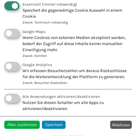
Fachschule für Naturheilkunde -
Essenziell
(immer notwendig)
Europäischer Verband Naturheilkunde
Speichert die gegenwärtige Cookie Auswahl in einem
e.V.
Cookie.
Zweck
:
Technisch notwendig
Innovation + Tradition = Zukunft
Google Maps
Wenn Cookies von externen Medien akzeptiert werden,
bedarf der Zugriff auf diese Inhalte keiner manuellen
Einwilligung mehr.
Zweck
:
Komfort
KONTAKT ZU UNS
Google Analytics
Wir erfassen Besucherzahlen um daraus Rückschlüsse
Europäischer Verband
für die Weiterentwicklung der Plattform zu generieren.
Naturheilkunde e.V.
Zweck
:
Besucher-Statistiken
Wiesbadener Str. 67
47138 Duisburg
Alle Anwendungen aktivieren/deaktivieren
Nutzen Sie diesen Schalter um alle Apps zu
Tel.: 0203 544250
aktivieren/deaktivieren.
Fax: 0203 553328
Ablehnen
Allen zustimmen
Speichern