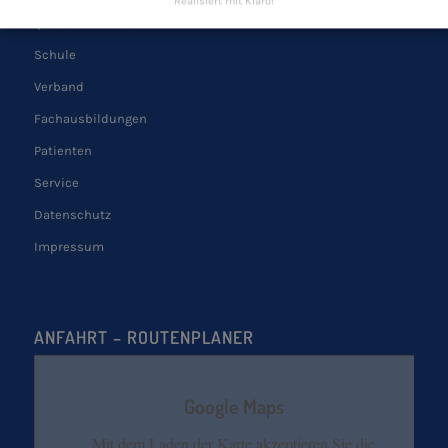
Realisiert mit Klaro!
QUICK LINKS
Schule
Verband
Fachausbildungen
Patienten
Service
Datenschutz
Impressum
ANFAHRT – ROUTENPLANER
Google Maps
Mit dem Laden der Karte akzeptieren Sie die