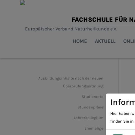
FACHSCHULE FÜR 
HOME
AKTUELL
ONL
Ausbildungsinhalte nach der neuen
Überprüfungsordnung
Studienorte
Inform
Stundenpläne
Hier haben w
Lehrerkollegium
finden Sie in
Ehemalige