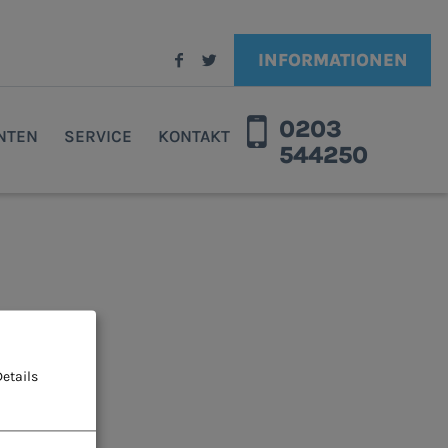
INFORMATIONEN
0203
ENTEN
SERVICE
KONTAKT
544250
etails