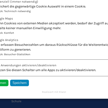
enziell
(immer notwendig)
ichert die gegenwärtige Cookie Auswahl in einem Cookie.
ck
:
Technisch notwendig
gle Maps
n Cookies von externen Medien akzeptiert werden, bedarf der Zugriff au
alte keiner manuellen Einwilligung mehr.
ck
:
Komfort
gle Analytics
 erfassen Besucherzahlen um daraus Rückschlüsse für die Weiterentwi
ttform zu generieren.
ck
:
Besucher-Statistiken
r Naturheilkunde - Europäischer Verband Natur
e Anwendungen aktivieren/deaktivieren
Innovation + Tradition = Zukunft
zen Sie diesen Schalter um alle Apps zu aktivieren/deaktivieren.
mmen
Speichern
QUICK LINKS
Realisiert mit Klaro!
Schule