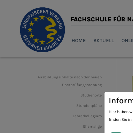
FACHSCHULE FÜR 
HOME
AKTUELL
ONL
Ausbildungsinhalte nach der neuen
Überprüfungsordnung
Studienorte
Inform
Stundenpläne
Hier haben w
Lehrerkollegium
finden Sie in
Ehemalige