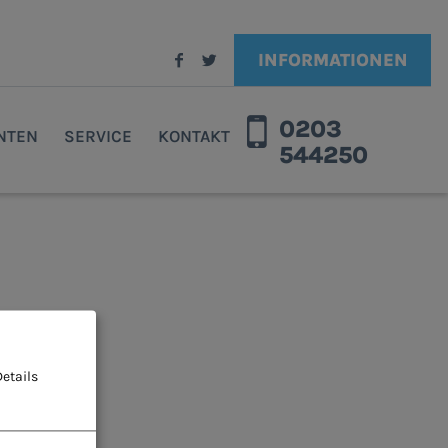
INFORMATIONEN
0203
ENTEN
SERVICE
KONTAKT
544250
etails