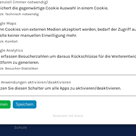
enziell
(immer notwendig)
ichert die gegenwärtige Cookie Auswahl in einem Cookie.
ck
:
Technisch notwendig
gle Maps
n Cookies von externen Medien akzeptiert werden, bedarf der Zugriff au
alte keiner manuellen Einwilligung mehr.
ck
:
Komfort
gle Analytics
 erfassen Besucherzahlen um daraus Rückschlüsse für die Weiterentwi
ttform zu generieren.
ck
:
Besucher-Statistiken
r Naturheilkunde - Europäischer Verband Natur
e Anwendungen aktivieren/deaktivieren
Innovation + Tradition = Zukunft
zen Sie diesen Schalter um alle Apps zu aktivieren/deaktivieren.
mmen
Speichern
QUICK LINKS
Realisiert mit Klaro!
Schule