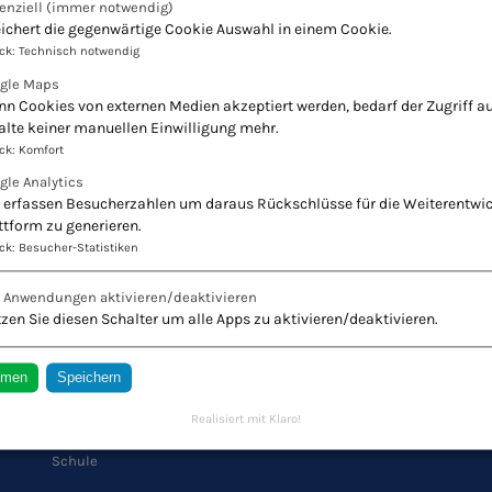
enziell
(immer notwendig)
ichert die gegenwärtige Cookie Auswahl in einem Cookie.
ck
:
Technisch notwendig
gle Maps
n Cookies von externen Medien akzeptiert werden, bedarf der Zugriff au
alte keiner manuellen Einwilligung mehr.
ck
:
Komfort
gle Analytics
 erfassen Besucherzahlen um daraus Rückschlüsse für die Weiterentwi
ttform zu generieren.
ck
:
Besucher-Statistiken
r Naturheilkunde - Europäischer Verband Natur
e Anwendungen aktivieren/deaktivieren
Innovation + Tradition = Zukunft
zen Sie diesen Schalter um alle Apps zu aktivieren/deaktivieren.
mmen
Speichern
QUICK LINKS
Realisiert mit Klaro!
Schule