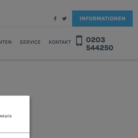
INFORMATIONEN
0203
ENTEN
SERVICE
KONTAKT
544250
etails