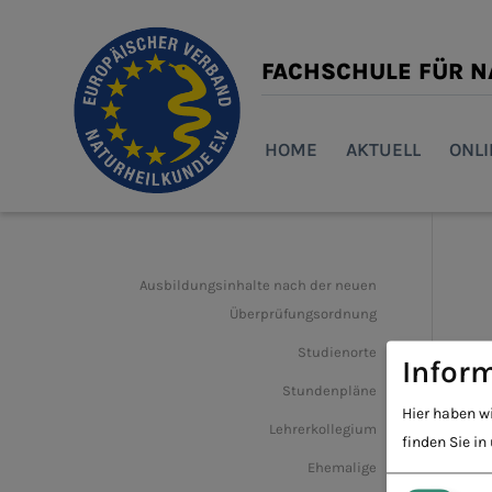
FACHSCHULE FÜR 
HOME
AKTUELL
ONL
Ausbildungsinhalte nach der neuen
Überprüfungsordnung
Studienorte
Inform
Stundenpläne
Hier haben w
Lehrerkollegium
finden Sie in
Ehemalige