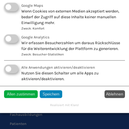
Google Maps
KONTAKT ZU UNS
Wenn Cookies von externen Medien akzeptiert werden,
bedarf der Zugriff auf diese Inhalte keiner manuellen
Europäischer Verband
Einwilligung mehr.
Naturheilkunde e.V.
Zweck
:
Komfort
Wiesbadener Str. 67
Google Analytics
47138 Duisburg
Wir erfassen Besucherzahlen um daraus Rückschlüsse
für die Weiterentwicklung der Plattform zu generieren.
Tel.: 0203 544250
Zweck
:
Besucher-Statistiken
Fax: 0203 553328
Alle Anwendungen aktivieren/deaktivieren
Nutzen Sie diesen Schalter um alle Apps zu
aktivieren/deaktivieren.
QUICK LINKS
Ablehnen
Allen zustimmen
Speichern
Schule
Realisiert mit Klaro!
Verband
Fachausbildungen
Patienten