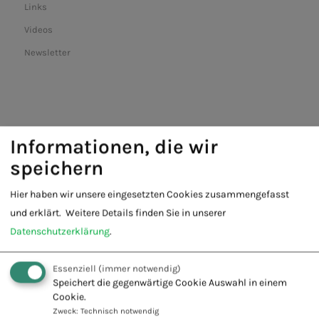
Links
Videos
Newsletter
Informationen, die wir
speichern
Hier haben wir unsere eingesetzten Cookies zusammengefasst
Fachschule für Naturheilkunde -
und erklärt.
Weitere Details finden Sie in unserer
Europäischer Verband Naturheilkunde
Datenschutzerklärung
.
e.V.
Innovation + Tradition = Zukunft
Essenziell
(immer notwendig)
Speichert die gegenwärtige Cookie Auswahl in einem
Cookie.
Zweck
:
Technisch notwendig