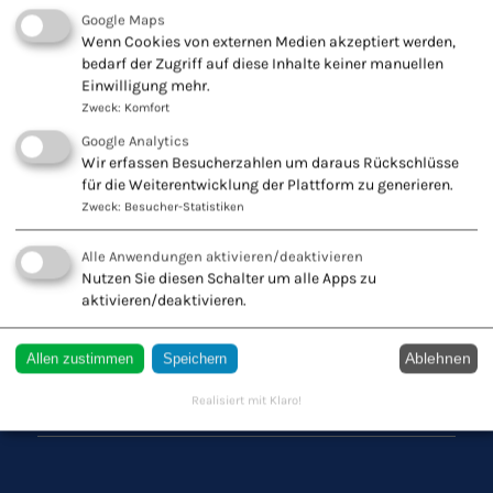
Google Maps
Wenn Cookies von externen Medien akzeptiert werden,
bedarf der Zugriff auf diese Inhalte keiner manuellen
Einwilligung mehr.
Zweck
:
Komfort
Google Analytics
Wir erfassen Besucherzahlen um daraus Rückschlüsse
für die Weiterentwicklung der Plattform zu generieren.
Zweck
:
Besucher-Statistiken
Alle Anwendungen aktivieren/deaktivieren
Nutzen Sie diesen Schalter um alle Apps zu
aktivieren/deaktivieren.
Fachschule für Naturheilkunde -
Europäischer Verband Naturheilkunde
e.V.
Ablehnen
Allen zustimmen
Speichern
Innovation + Tradition = Zukunft
Realisiert mit Klaro!