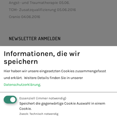
Angst- und Traumatherapie 05.06.
TCM- Zusatzqualifizierung 05.06.2016
Cranio 04.06.2016
NEWSLETTER ANMELDEN
Informationen, die wir
speichern
FACEBOOK
Hier haben wir unsere eingesetzten Cookies zusammengefasst
und erklärt.
Weitere Details finden Sie in unserer
Datenschutzerklärung
.
Essenziell
(immer notwendig)
Speichert die gegenwärtige Cookie Auswahl in einem
Cookie.
Zweck
:
Technisch notwendig