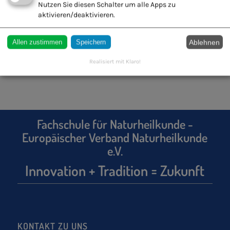
Fachausbildungen G – L
Nutzen Sie diesen Schalter um alle Apps zu
aktivieren/deaktivieren.
Fachausbildungen M – Z
Ablehnen
Allen zustimmen
Speichern
Realisiert mit Klaro!
Fachschule für Naturheilkunde -
Europäischer Verband Naturheilkunde
e.V.
Innovation + Tradition = Zukunft
KONTAKT ZU UNS