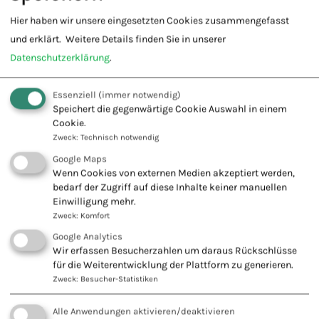
Hier haben wir unsere eingesetzten Cookies zusammengefasst
Cranio Sakrale Therapie
und erklärt.
Weitere Details finden Sie in unserer
Das Praktische Jahr – Natural Health Coach –
Datenschutzerklärung
.
Naturheilkunde
Dozent im Gesundheitswesen
Essenziell
(immer notwendig)
Speichert die gegenwärtige Cookie Auswahl in einem
E F T – Entspannungstherapeut
Cookie.
Zweck
:
Technisch notwendig
Eigenbluttherapie
Google Maps
Entspannungstherapie
Wenn Cookies von externen Medien akzeptiert werden,
bedarf der Zugriff auf diese Inhalte keiner manuellen
Ernährungsberatung
Einwilligung mehr.
Zweck
:
Komfort
Existenzgründungsberatung
Google Analytics
Familientherapie
Wir erfassen Besucherzahlen um daraus Rückschlüsse
für die Weiterentwicklung der Plattform zu generieren.
Fußreflexzonentherapie
Zweck
:
Besucher-Statistiken
Fußreflex – Nervenpunkttherapie
Alle Anwendungen aktivieren/deaktivieren