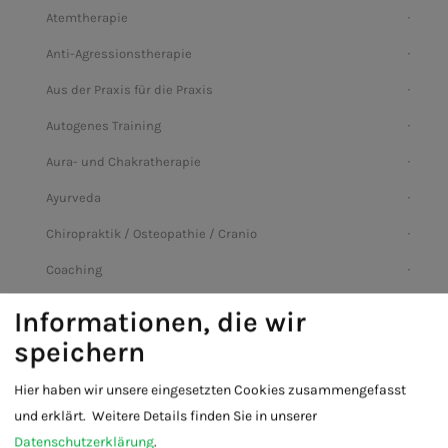
Atemtherapie
Anti-Agressionstherapie
Aus der Praxis für die Praxis
Autogenes Training
Aura- und Chakratherapie
Ayurveda
Chiropraktik / Osteopathie / Cranio
Coaching
Cranio Sakrale Therapie
Informationen, die wir
Das Praktische Jahr – Natural Health Coach –
speichern
Naturheilkunde
Hier haben wir unsere eingesetzten Cookies zusammengefasst
Dozent im Gesundheitswesen
und erklärt.
Weitere Details finden Sie in unserer
E F T – Entspannungstherapeut
Datenschutzerklärung
.