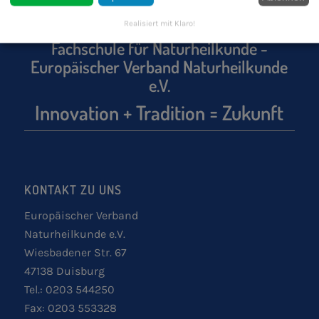
Realisiert mit Klaro!
Fachschule für Naturheilkunde -
Europäischer Verband Naturheilkunde
e.V.
Innovation + Tradition = Zukunft
KONTAKT ZU UNS
Europäischer Verband
Naturheilkunde e.V.
Wiesbadener Str. 67
47138 Duisburg
Tel.: 0203 544250
Fax: 0203 553328