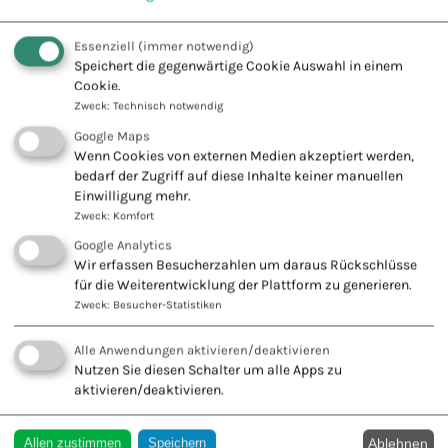
Eigenbluttherapie
Essenziell
(immer notwendig)
Entspannungstherapie
Speichert die gegenwärtige Cookie Auswahl in einem
Cookie.
Ernährungsberatung
Zweck
:
Technisch notwendig
Existenzgründungsberatung
Google Maps
Wenn Cookies von externen Medien akzeptiert werden,
Familientherapie
bedarf der Zugriff auf diese Inhalte keiner manuellen
Einwilligung mehr.
Fußreflexzonentherapie
Zweck
:
Komfort
Fußreflex – Nervenpunkttherapie
Google Analytics
Wir erfassen Besucherzahlen um daraus Rückschlüsse
Fachausbildungen G – L
für die Weiterentwicklung der Plattform zu generieren.
Zweck
:
Besucher-Statistiken
Fachausbildungen M – Z
Alle Anwendungen aktivieren/deaktivieren
Nutzen Sie diesen Schalter um alle Apps zu
aktivieren/deaktivieren.
Ablehnen
Allen zustimmen
Speichern