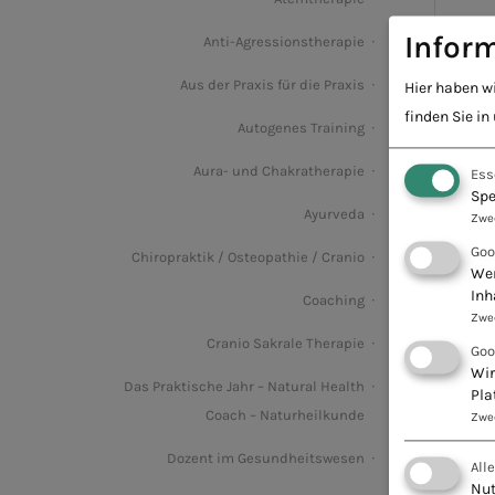
Inform
Anti-Agressionstherapie
Aus der Praxis für die Praxis
Hier haben w
finden Sie in
Autogenes Training
Aura- und Chakratherapie
Ess
Spe
Ayurveda
Zwe
Goo
Chiropraktik / Osteopathie / Cranio
Wen
Inh
Coaching
Zwe
Cranio Sakrale Therapie
Goo
Wir
Das Praktische Jahr – Natural Health
Pla
Coach – Naturheilkunde
Zwe
Dozent im Gesundheitswesen
All
Nut