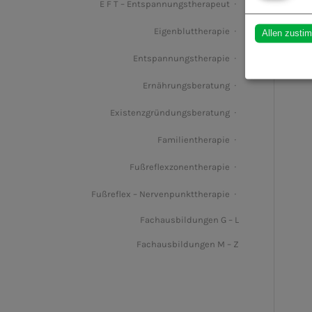
E F T – Entspannungstherapeut
Eigenbluttherapie
Allen zusti
Entspannungstherapie
Ernährungsberatung
Existenzgründungsberatung
Familientherapie
Fußreflexzonentherapie
Fußreflex – Nervenpunkttherapie
Fachausbildungen G – L
Fachausbildungen M – Z