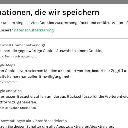
ationen, die wir speichern
ir unsere eingesetzten Cookies zusammengefasst und erklärt.
Weitere D
 unserer
Datenschutzerklärung
.
enziell
(immer notwendig)
ichert die gegenwärtige Cookie Auswahl in einem Cookie.
ck
:
Technisch notwendig
gle Maps
n Cookies von externen Medien akzeptiert werden, bedarf der Zugriff au
alte keiner manuellen Einwilligung mehr.
ck
:
Komfort
gle Analytics
 erfassen Besucherzahlen um daraus Rückschlüsse für die Weiterentwi
ttform zu generieren.
ck
:
Besucher-Statistiken
e Anwendungen aktivieren/deaktivieren
zen Sie diesen Schalter um alle Apps zu aktivieren/deaktivieren.