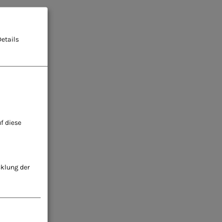
etails
f diese
cklung der