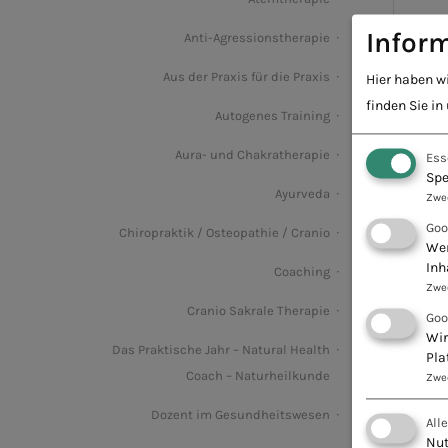
Inform
Anti-Agressionstherapie
Aus der Praxis für die Praxis
Hier haben w
finden Sie in
Autogenes Training
Aura- und Chakratherapie
Ess
Spe
Ayurveda
Zwe
Goo
Chiropraktik / Osteopathie / Cranio
Wen
Inh
Coaching
Zwe
Cranio Sakrale Therapie
Goo
Wir
Das Praktische Jahr – Natural Health
Pla
Coach – Naturheilkunde
Zwe
Dozent im Gesundheitswesen
All
Nut