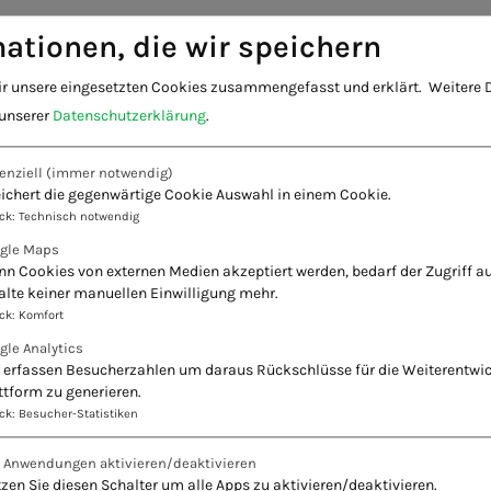
ationen, die wir speichern
ir unsere eingesetzten Cookies zusammengefasst und erklärt.
Weitere D
 unserer
Datenschutzerklärung
.
enziell
(immer notwendig)
ichert die gegenwärtige Cookie Auswahl in einem Cookie.
ck
:
Technisch notwendig
gle Maps
n Cookies von externen Medien akzeptiert werden, bedarf der Zugriff au
alte keiner manuellen Einwilligung mehr.
ck
:
Komfort
gle Analytics
 erfassen Besucherzahlen um daraus Rückschlüsse für die Weiterentwi
ttform zu generieren.
ck
:
Besucher-Statistiken
e Anwendungen aktivieren/deaktivieren
zen Sie diesen Schalter um alle Apps zu aktivieren/deaktivieren.