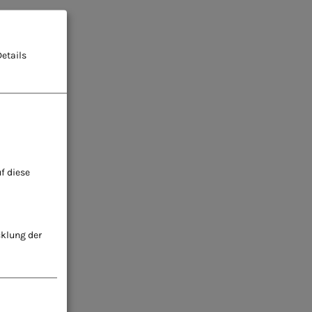
etails
f diese
cklung der