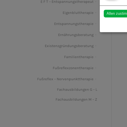
E F T – Entspannungstherapeut
Eigenbluttherapie
Allen zusti
Entspannungstherapie
Ernährungsberatung
Existenzgründungsberatung
Familientherapie
Fußreflexzonentherapie
Fußreflex – Nervenpunkttherapie
Fachausbildungen G – L
Fachausbildungen M – Z