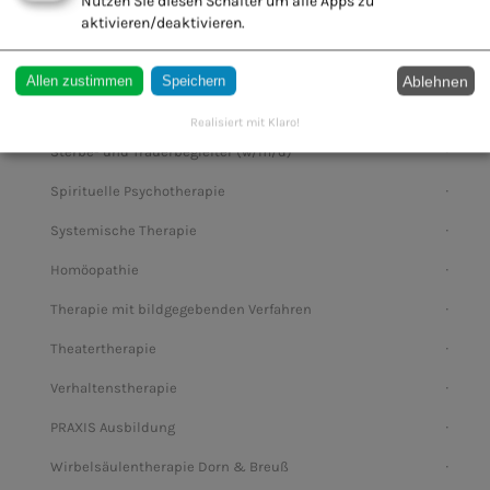
Nutzen Sie diesen Schalter um alle Apps zu
aktivieren/deaktivieren.
Suchtberatung/Suchttherapie
Sexualtherapie
Ablehnen
Allen zustimmen
Speichern
Spieltherapie
Realisiert mit Klaro!
Sterbe- und Trauerbegleiter (w/m/d)
Spirituelle Psychotherapie
Systemische Therapie
Homöopathie
Therapie mit bildgegebenden Verfahren
Theatertherapie
Verhaltenstherapie
PRAXIS Ausbildung
Wirbelsäulentherapie Dorn & Breuß