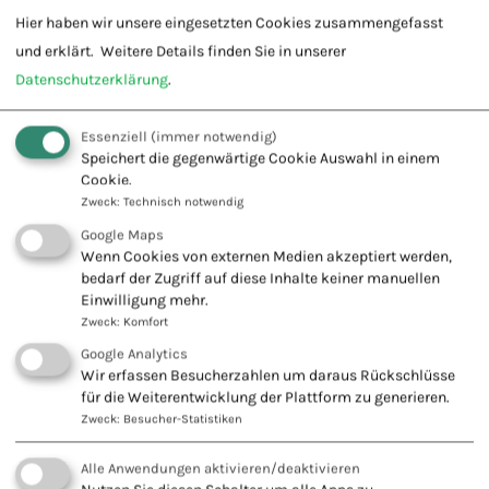
Onkologische Beratung
Hier haben wir unsere eingesetzten Cookies zusammengefasst
und erklärt.
Weitere Details finden Sie in unserer
Ohrakupunktur
Datenschutzerklärung
.
Praxis
Poesietherapie
Essenziell
(immer notwendig)
Speichert die gegenwärtige Cookie Auswahl in einem
Phytotherapie
Cookie.
Zweck
:
Technisch notwendig
Psychotherapie
Google Maps
Qi Gong
Wenn Cookies von externen Medien akzeptiert werden,
bedarf der Zugriff auf diese Inhalte keiner manuellen
REIKI-Therapie
Einwilligung mehr.
Zweck
:
Komfort
Religions- und Extremismustherapie
Google Analytics
Sauerstoff-Ozon-Therapie
Wir erfassen Besucherzahlen um daraus Rückschlüsse
für die Weiterentwicklung der Plattform zu generieren.
Schamanistisch Energetische Psycho-Therapie (SET)
Zweck
:
Besucher-Statistiken
Schmerztherapie SVG
Alle Anwendungen aktivieren/deaktivieren
Shiatsu