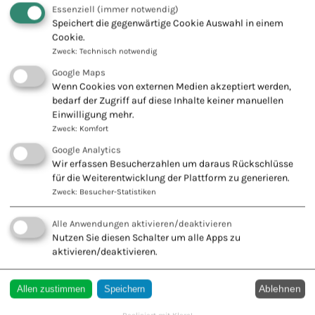
Qi Gong
Essenziell
(immer notwendig)
Speichert die gegenwärtige Cookie Auswahl in einem
REIKI-Therapie
Cookie.
Zweck
:
Technisch notwendig
Religions- und Extremismustherapie
Google Maps
Sauerstoff-Ozon-Therapie
Wenn Cookies von externen Medien akzeptiert werden,
bedarf der Zugriff auf diese Inhalte keiner manuellen
Schamanistisch Energetische Psycho-Therapie (SET)
Einwilligung mehr.
Schmerztherapie SVG
Zweck
:
Komfort
Google Analytics
Shiatsu
Wir erfassen Besucherzahlen um daraus Rückschlüsse
für die Weiterentwicklung der Plattform zu generieren.
Suchtberatung/Suchttherapie
Zweck
:
Besucher-Statistiken
Sexualtherapie
Alle Anwendungen aktivieren/deaktivieren
Spieltherapie
Nutzen Sie diesen Schalter um alle Apps zu
aktivieren/deaktivieren.
Sterbe- und Trauerbegleiter (w/m/d)
Spirituelle Psychotherapie
Ablehnen
Allen zustimmen
Speichern
Systemische Therapie