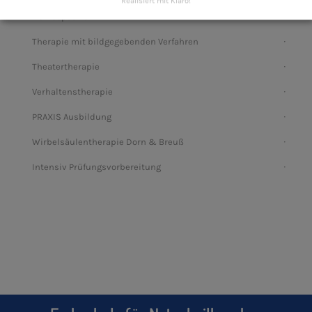
Realisiert mit Klaro!
Homöopathie
Therapie mit bildgegebenden Verfahren
Theatertherapie
Verhaltenstherapie
PRAXIS Ausbildung
Wirbelsäulentherapie Dorn & Breuß
Intensiv Prüfungsvorbereitung