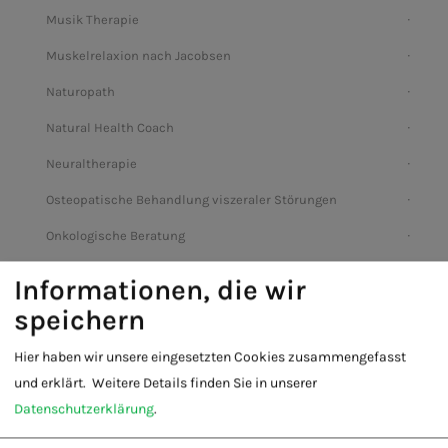
Musik Therapie
Muskelrelaxion nach Jacobsen
Naturopath
Natural Health Coach
Neuraltherapie
Osteopatische Behandlung viszeraler Störungen
Onkologische Beratung
Ohrakupunktur
Informationen, die wir
Praxis
speichern
Poesietherapie
Hier haben wir unsere eingesetzten Cookies zusammengefasst
Phytotherapie
und erklärt.
Weitere Details finden Sie in unserer
Datenschutzerklärung
.
Psychotherapie