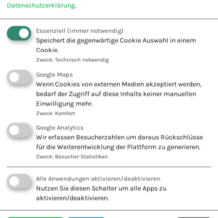
Datenschutzerklärung
.
Phytotherapie
Essenziell
(immer notwendig)
Psychotherapie
Speichert die gegenwärtige Cookie Auswahl in einem
Cookie.
Qi Gong
Zweck
:
Technisch notwendig
REIKI-Therapie
Google Maps
Wenn Cookies von externen Medien akzeptiert werden,
Religions- und Extremismustherapie
bedarf der Zugriff auf diese Inhalte keiner manuellen
Sauerstoff-Ozon-Therapie
Einwilligung mehr.
Zweck
:
Komfort
Schamanistisch Energetische Psycho-Therapie (SET)
Google Analytics
Wir erfassen Besucherzahlen um daraus Rückschlüsse
Schmerztherapie SVG
für die Weiterentwicklung der Plattform zu generieren.
Shiatsu
Zweck
:
Besucher-Statistiken
Suchtberatung/Suchttherapie
Alle Anwendungen aktivieren/deaktivieren
Nutzen Sie diesen Schalter um alle Apps zu
Sexualtherapie
aktivieren/deaktivieren.
Spieltherapie