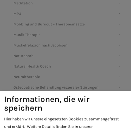
Meditation
MPU
Mobbing und Burnout – Therapieansätze
Musik Therapie
Muskelrelaxion nach Jacobsen
Naturopath
Natural Health Coach
Neuraltherapie
Osteopatische Behandlung viszeraler Störungen
Informationen, die wir
Onkologische Beratung
speichern
Ohrakupunktur
Hier haben wir unsere eingesetzten Cookies zusammengefasst
Praxis
und erklärt.
Weitere Details finden Sie in unserer
Poesietherapie