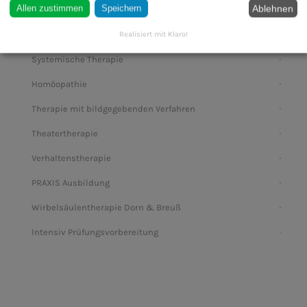
Ablehnen
Allen zustimmen
Speichern
Sterbe- und Trauerbegleiter (w/m/d)
Spirituelle Psychotherapie
Realisiert mit Klaro!
Systemische Therapie
Homöopathie
Therapie mit bildgegebenden Verfahren
Theatertherapie
Verhaltenstherapie
PRAXIS Ausbildung
Wirbelsäulentherapie Dorn & Breuß
Intensiv Prüfungsvorbereitung