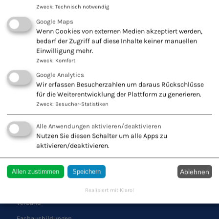
Zweck
:
Technisch notwendig
Google Maps
Wenn Cookies von externen Medien akzeptiert werden,
KONTAKT ZU UNS
bedarf der Zugriff auf diese Inhalte keiner manuellen
Einwilligung mehr.
Europäischer Verband
Zweck
:
Komfort
Naturheilkunde e.V.
Google Analytics
Wiesbadener Str. 67
Wir erfassen Besucherzahlen um daraus Rückschlüsse
für die Weiterentwicklung der Plattform zu generieren.
47138 Duisburg
Zweck
:
Besucher-Statistiken
Tel.: 0203 544250
Fax: 0203 553328
Alle Anwendungen aktivieren/deaktivieren
Nutzen Sie diesen Schalter um alle Apps zu
aktivieren/deaktivieren.
QUICK LINKS
Ablehnen
Allen zustimmen
Speichern
Schule
Realisiert mit Klaro!
Verband
Fachausbildungen