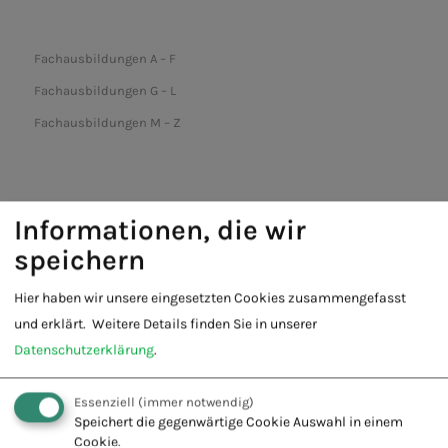
Fachausbildungen A – F
Fachausbildungen G – L
Fachausbildungen M – Z
Informationen, die wir
speichern
Hier haben wir unsere eingesetzten Cookies zusammengefasst
und erklärt.
Weitere Details finden Sie in unserer
Fachschule für Naturheilkunde -
Datenschutzerklärung
.
Europäischer Verband Naturheilkunde
e.V.
Essenziell
(immer notwendig)
Innovation + Tradition = Zukunft
Speichert die gegenwärtige Cookie Auswahl in einem
Cookie.