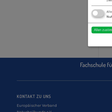
Zwe
All
Nut
Allen zusti
Fachschule fü
KONTAKT ZU UNS
Europäischer Verband
Naturheilkunde e.V.