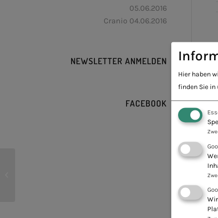
05.06.2016
Cranio 04.06.2016
Inform
NEWSLETTER ANMELDEN
Hier haben w
finden Sie in
FACEBOOK
Ess
Spe
Zwe
Goo
Wen
Inh
Systemische Therapie
Zwe
Goo
Wir
Pla