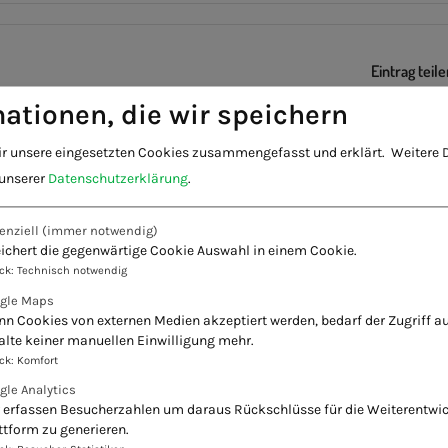
Eintrag teile
ationen, die wir speichern
ir unsere eingesetzten Cookies zusammengefasst und erklärt.
Weitere D
 unserer
Datenschutzerklärung
.
enziell
(immer notwendig)
ichert die gegenwärtige Cookie Auswahl in einem Cookie.
ck
:
Technisch notwendig
gle Maps
n Cookies von externen Medien akzeptiert werden, bedarf der Zugriff au
alte keiner manuellen Einwilligung mehr.
ck
:
Komfort
gle Analytics
 erfassen Besucherzahlen um daraus Rückschlüsse für die Weiterentwi
ttform zu generieren.