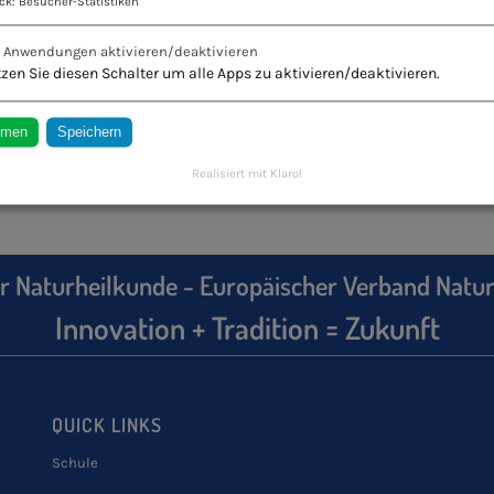
ck
:
Besucher-Statistiken
e Anwendungen aktivieren/deaktivieren
zen Sie diesen Schalter um alle Apps zu aktivieren/deaktivieren.
mmen
Speichern
Realisiert mit Klaro!
r Naturheilkunde - Europäischer Verband Natur
Innovation + Tradition = Zukunft
QUICK LINKS
Schule