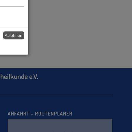
Ablehnen
heilkunde e.V.
ANFAHRT – ROUTENPLANER