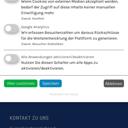
Wenn Cookies von externen Medien akzeptiert werden,
bedarf der Zugriff auf diese Inhalte keiner manuellen
Einwilligung mehr.
Zweck
:
Komfort
Google Analytics
Wir erfassen Besucherzahlen um daraus Rückschlüsse
für die Weiterentwicklung der Plattform zu generieren.
Zweck
:
Besucher-Statistiken
Alle Anwendungen aktivieren/deaktivieren
Fachschule für Naturheilkunde -
Nutzen Sie diesen Schalter um alle Apps zu
Europäischer Verband Naturheilkunde
aktivieren/deaktivieren.
e.V.
Ablehnen
Allen zustimmen
Speichern
Innovation + Tradition = Zukunft
Realisiert mit Klaro!
KONTAKT ZU UNS